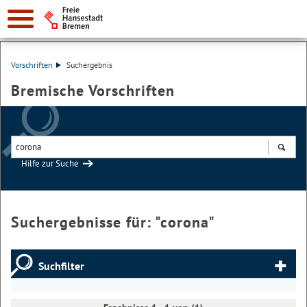
Vorschriften
Suchergebnis
Bremische Vorschriften
Hilfe zur Suche
Suchen
Suchergebnisse für: "
corona
"
Suchfilter