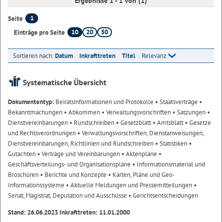
Ergebnisse 1 - 1 von (1)
1
Seite
10
20
50
Einträge pro Seite
Sortieren nach:
Datum
Inkrafttreten
Titel
Relevanz
Systematische Übersicht
Dokumententyp:
Beiratsinformationen und Protokolle
• Staatsverträge
•
Bekanntmachungen
• Abkommen
• Verwaltungsvorschriften
• Satzungen
•
Dienstvereinbarungen
• Rundschreiben
• Gesetzblatt
• Amtsblatt
• Gesetze
und Rechtsverordnungen
• Verwaltungsvorschriften, Dienstanweisungen,
Dienstvereinbarungen, Richtlinien und Rundschreiben
• Statistiken
•
Gutachten
• Verträge und Vereinbarungen
• Aktenpläne
•
Geschäftsverteilungs- und Organisationspläne
• Informationsmaterial und
Broschüren
• Berichte und Konzepte
• Karten, Pläne und Geo-
Informationssysteme
• Aktuelle Meldungen und Pressemitteilungen
•
Senat, Magistrat, Deputation und Ausschüsse
• Gerichtsentscheidungen
Stand: 26.06.2023 Inkrafttreten: 11.01.2000