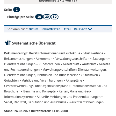
Ergebnisse 1 - 1 von (1)
1
Seite
10
20
50
Einträge pro Seite
Sortieren nach:
Datum
Inkrafttreten
Titel
Relevanz
Systematische Übersicht
Dokumententyp:
Beiratsinformationen und Protokolle
• Staatsverträge
•
Bekanntmachungen
• Abkommen
• Verwaltungsvorschriften
• Satzungen
•
Dienstvereinbarungen
• Rundschreiben
• Gesetzblatt
• Amtsblatt
• Gesetze
und Rechtsverordnungen
• Verwaltungsvorschriften, Dienstanweisungen,
Dienstvereinbarungen, Richtlinien und Rundschreiben
• Statistiken
•
Gutachten
• Verträge und Vereinbarungen
• Aktenpläne
•
Geschäftsverteilungs- und Organisationspläne
• Informationsmaterial und
Broschüren
• Berichte und Konzepte
• Karten, Pläne und Geo-
Informationssysteme
• Aktuelle Meldungen und Pressemitteilungen
•
Senat, Magistrat, Deputation und Ausschüsse
• Gerichtsentscheidungen
Stand: 26.06.2023 Inkrafttreten: 11.01.2000