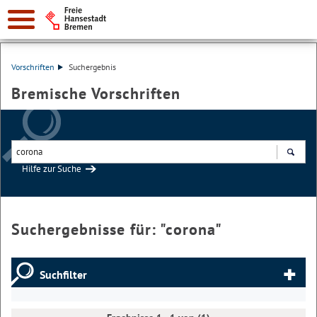
Vorschriften
Suchergebnis
Bremische Vorschriften
Hilfe zur Suche
Suchen
Suchergebnisse für: "
corona
"
Suchfilter