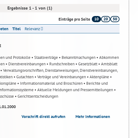
Ergebnisse 1 - 1 von (1)
10
20
50
Einträge pro Seite
reten
Titel
Relevanz
t
nen und Protokolle
• Staatsverträge
• Bekanntmachungen
• Abkommen
gen
• Dienstvereinbarungen
• Rundschreiben
• Gesetzblatt
• Amtsblatt
n
• Verwaltungsvorschriften, Dienstanweisungen, Dienstvereinbarungen,
atistiken
• Gutachten
• Verträge und Vereinbarungen
• Aktenpläne
•
tionspläne
• Informationsmaterial und Broschüren
• Berichte und
-Informationssysteme
• Aktuelle Meldungen und Pressemitteilungen
•
usschüsse
• Gerichtsentscheidungen
1.01.2000
Vorschrift direkt aufrufen
Mehr Informationen