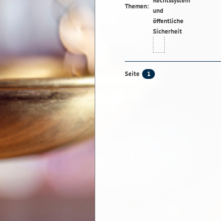
Themen:
1
Seite