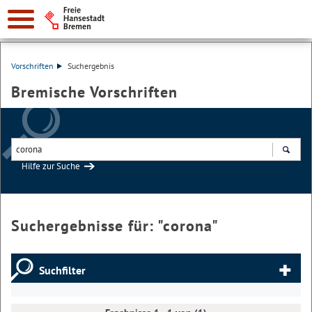
Vorschriften
Suchergebnis
Bremische Vorschriften
Hilfe zur Suche
Suchen
Suchergebnisse für: "
corona
"
Suchfilter