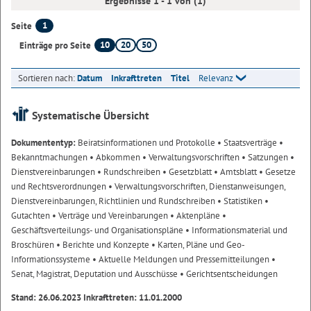
Ergebnisse 1 - 1 von (1)
1
Seite
10
20
50
Einträge pro Seite
Sortieren nach:
Datum
Inkrafttreten
Titel
Relevanz
Systematische Übersicht
Dokumententyp:
Beiratsinformationen und Protokolle
• Staatsverträge
•
Bekanntmachungen
• Abkommen
• Verwaltungsvorschriften
• Satzungen
•
Dienstvereinbarungen
• Rundschreiben
• Gesetzblatt
• Amtsblatt
• Gesetze
und Rechtsverordnungen
• Verwaltungsvorschriften, Dienstanweisungen,
Dienstvereinbarungen, Richtlinien und Rundschreiben
• Statistiken
•
Gutachten
• Verträge und Vereinbarungen
• Aktenpläne
•
Geschäftsverteilungs- und Organisationspläne
• Informationsmaterial und
Broschüren
• Berichte und Konzepte
• Karten, Pläne und Geo-
Informationssysteme
• Aktuelle Meldungen und Pressemitteilungen
•
Senat, Magistrat, Deputation und Ausschüsse
• Gerichtsentscheidungen
Stand: 26.06.2023 Inkrafttreten: 11.01.2000