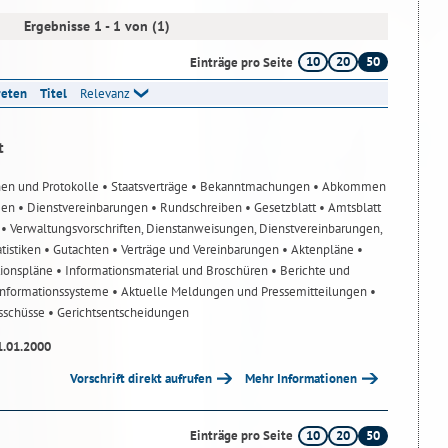
Ergebnisse 1 - 1 von (1)
10
20
50
Einträge pro Seite
reten
Titel
Relevanz
t
nen und Protokolle
• Staatsverträge
• Bekanntmachungen
• Abkommen
gen
• Dienstvereinbarungen
• Rundschreiben
• Gesetzblatt
• Amtsblatt
n
• Verwaltungsvorschriften, Dienstanweisungen, Dienstvereinbarungen,
atistiken
• Gutachten
• Verträge und Vereinbarungen
• Aktenpläne
•
tionspläne
• Informationsmaterial und Broschüren
• Berichte und
-Informationssysteme
• Aktuelle Meldungen und Pressemitteilungen
•
usschüsse
• Gerichtsentscheidungen
1.01.2000
Vorschrift direkt aufrufen
Mehr Informationen
10
20
50
Einträge pro Seite