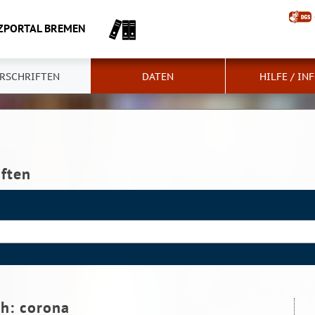
ZPORTAL BREMEN
RSCHRIFTEN
DATEN
HILFE / IN
iften
ch:
corona