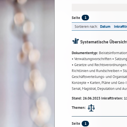
1
Seite
Sortieren nach:
Datum
Inkraftt
Systematische Übersich
Dokumententyp:
Beiratsinformatio
• Verwaltungsvorschriften
• Satzun
• Gesetze und Rechtsverordnunge
Richtlinien und Rundschreiben
• St
Geschäftsverteilungs- und Organisa
Konzepte
• Karten, Pläne und Geo
Senat, Magistrat, Deputation und A
Stand: 26.06.2023 Inkrafttreten: 1
Themen:
1
Seite