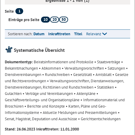
Ergebnisse 1 - 1 von (1)
1
Seite
10
20
50
Einträge pro Seite
Sortieren nach:
Datum
Inkrafttreten
Titel
Relevanz
Systematische Übersicht
Dokumententyp:
Beiratsinformationen und Protokolle
• Staatsverträge
•
Bekanntmachungen
• Abkommen
• Verwaltungsvorschriften
• Satzungen
•
Dienstvereinbarungen
• Rundschreiben
• Gesetzblatt
• Amtsblatt
• Gesetze
und Rechtsverordnungen
• Verwaltungsvorschriften, Dienstanweisungen,
Dienstvereinbarungen, Richtlinien und Rundschreiben
• Statistiken
•
Gutachten
• Verträge und Vereinbarungen
• Aktenpläne
•
Geschäftsverteilungs- und Organisationspläne
• Informationsmaterial und
Broschüren
• Berichte und Konzepte
• Karten, Pläne und Geo-
Informationssysteme
• Aktuelle Meldungen und Pressemitteilungen
•
Senat, Magistrat, Deputation und Ausschüsse
• Gerichtsentscheidungen
Stand: 26.06.2023 Inkrafttreten: 11.01.2000