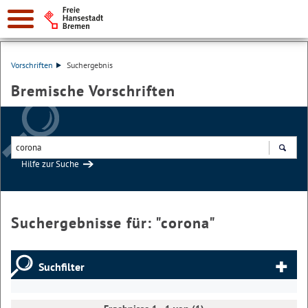
Vorschriften
Suchergebnis
Bremische Vorschriften
Hilfe zur Suche
Suchen
Suchergebnisse für: "
corona
"
Suchfilter