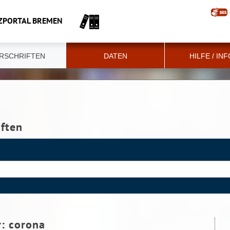
ZPORTAL BREMEN
RSCHRIFTEN
DATEN
HILFE / IN
iften
r:
corona