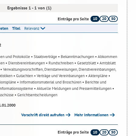
Ergebnisse 1 - 1 von (1)
10
20
50
Einträge pro Seite
reten
Titel
Relevanz
t
nen und Protokolle
• Staatsverträge
• Bekanntmachungen
• Abkommen
gen
• Dienstvereinbarungen
• Rundschreiben
• Gesetzblatt
• Amtsblatt
n
• Verwaltungsvorschriften, Dienstanweisungen, Dienstvereinbarungen,
atistiken
• Gutachten
• Verträge und Vereinbarungen
• Aktenpläne
•
tionspläne
• Informationsmaterial und Broschüren
• Berichte und
-Informationssysteme
• Aktuelle Meldungen und Pressemitteilungen
•
usschüsse
• Gerichtsentscheidungen
1.01.2000
Vorschrift direkt aufrufen
Mehr Informationen
10
20
50
Einträge pro Seite