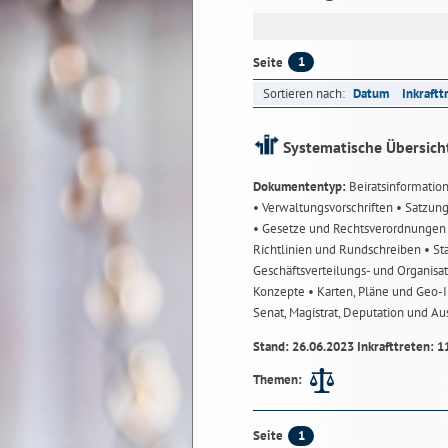
1
Seite
Sortieren nach:
Datum
Inkraftt
Systematische Übersich
Dokumententyp:
Beiratsinformatio
• Verwaltungsvorschriften
• Satzun
• Gesetze und Rechtsverordnunge
Richtlinien und Rundschreiben
• St
Geschäftsverteilungs- und Organisa
Konzepte
• Karten, Pläne und Geo
Senat, Magistrat, Deputation und A
Stand: 26.06.2023 Inkrafttreten: 1
Themen:
1
Seite