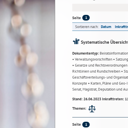
1
Seite
Sortieren nach:
Datum
Inkraftt
Systematische Übersich
Dokumententyp:
Beiratsinformatio
• Verwaltungsvorschriften
• Satzun
• Gesetze und Rechtsverordnunge
Richtlinien und Rundschreiben
• St
Geschäftsverteilungs- und Organisa
Konzepte
• Karten, Pläne und Geo
Senat, Magistrat, Deputation und A
Stand: 26.06.2023 Inkrafttreten: 1
Themen:
1
Seite