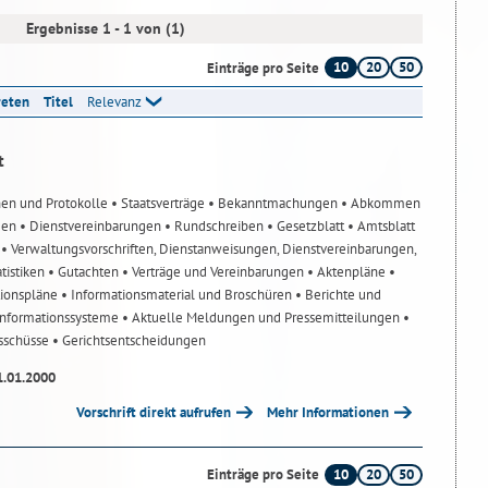
Ergebnisse 1 - 1 von (1)
10
20
50
Einträge pro Seite
reten
Titel
Relevanz
t
nen und Protokolle
• Staatsverträge
• Bekanntmachungen
• Abkommen
gen
• Dienstvereinbarungen
• Rundschreiben
• Gesetzblatt
• Amtsblatt
n
• Verwaltungsvorschriften, Dienstanweisungen, Dienstvereinbarungen,
atistiken
• Gutachten
• Verträge und Vereinbarungen
• Aktenpläne
•
tionspläne
• Informationsmaterial und Broschüren
• Berichte und
-Informationssysteme
• Aktuelle Meldungen und Pressemitteilungen
•
usschüsse
• Gerichtsentscheidungen
1.01.2000
Vorschrift direkt aufrufen
Mehr Informationen
10
20
50
Einträge pro Seite