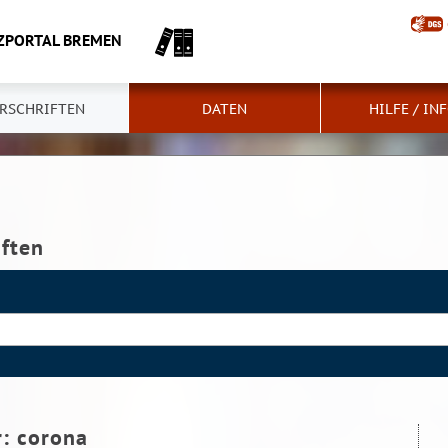
ZPORTAL BREMEN
RSCHRIFTEN
DATEN
HILFE / IN
iften
r:
corona