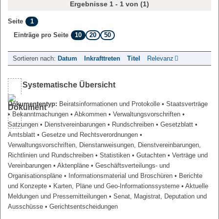
Ergebnisse 1 - 1 von (1)
1
Seite
10
20
50
Einträge pro Seite
Sortieren nach:
Datum
Inkrafttreten
Titel
Relevanz
Systematische Übersicht
Dokumententyp:
Beiratsinformationen und Protokolle
• Staatsverträge
• Bekanntmachungen
• Abkommen
• Verwaltungsvorschriften
•
Satzungen
• Dienstvereinbarungen
• Rundschreiben
• Gesetzblatt
•
Amtsblatt
• Gesetze und Rechtsverordnungen
•
Verwaltungsvorschriften, Dienstanweisungen, Dienstvereinbarungen,
Richtlinien und Rundschreiben
• Statistiken
• Gutachten
• Verträge und
Vereinbarungen
• Aktenpläne
• Geschäftsverteilungs- und
Organisationspläne
• Informationsmaterial und Broschüren
• Berichte
und Konzepte
• Karten, Pläne und Geo-Informationssysteme
• Aktuelle
Meldungen und Pressemitteilungen
• Senat, Magistrat, Deputation und
Ausschüsse
• Gerichtsentscheidungen