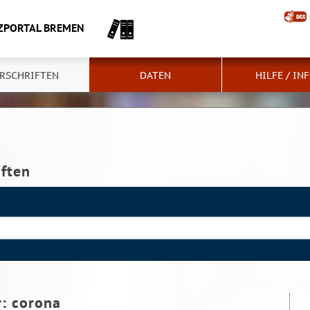
ZPORTAL BREMEN
RSCHRIFTEN
DATEN
HILFE / IN
iften
r:
corona