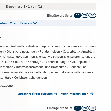
Ergebnisse 1 - 1 von (1)
10
20
50
Einträge pro Seite
reten
Titel
Relevanz
t
nen und Protokolle
• Staatsverträge
• Bekanntmachungen
• Abkommen
gen
• Dienstvereinbarungen
• Rundschreiben
• Gesetzblatt
• Amtsblatt
n
• Verwaltungsvorschriften, Dienstanweisungen, Dienstvereinbarungen,
atistiken
• Gutachten
• Verträge und Vereinbarungen
• Aktenpläne
•
tionspläne
• Informationsmaterial und Broschüren
• Berichte und
-Informationssysteme
• Aktuelle Meldungen und Pressemitteilungen
•
usschüsse
• Gerichtsentscheidungen
1.01.2000
Vorschrift direkt aufrufen
Mehr Informationen
10
20
50
Einträge pro Seite