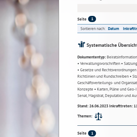
1
Seite
Sortieren nach:
Datum
Inkraftt
Systematische Übersich
Dokumententyp:
Beiratsinformatio
• Verwaltungsvorschriften
• Satzun
• Gesetze und Rechtsverordnunge
Richtlinien und Rundschreiben
• St
Geschäftsverteilungs- und Organisa
Konzepte
• Karten, Pläne und Geo
Senat, Magistrat, Deputation und A
Stand: 26.06.2023 Inkrafttreten: 1
Themen:
1
Seite