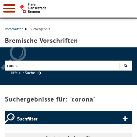
Vorschriften
Suchergebnis
Bremische Vorschriften
Hilfe zur Suche
Suchen
Suchergebnisse für: "
corona
"
Suchfilter