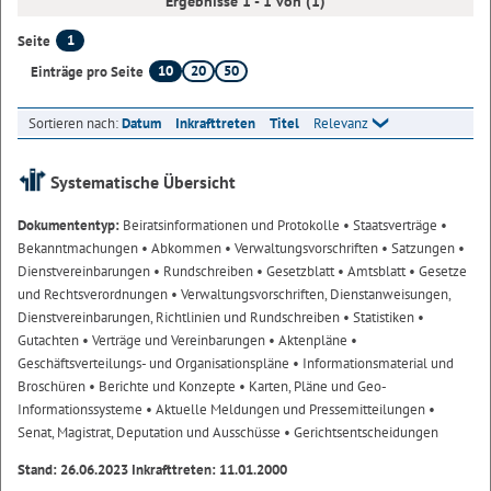
Ergebnisse 1 - 1 von (1)
1
Seite
10
20
50
Einträge pro Seite
Sortieren nach:
Datum
Inkrafttreten
Titel
Relevanz
Systematische Übersicht
Dokumententyp:
Beiratsinformationen und Protokolle
• Staatsverträge
•
Bekanntmachungen
• Abkommen
• Verwaltungsvorschriften
• Satzungen
•
Dienstvereinbarungen
• Rundschreiben
• Gesetzblatt
• Amtsblatt
• Gesetze
und Rechtsverordnungen
• Verwaltungsvorschriften, Dienstanweisungen,
Dienstvereinbarungen, Richtlinien und Rundschreiben
• Statistiken
•
Gutachten
• Verträge und Vereinbarungen
• Aktenpläne
•
Geschäftsverteilungs- und Organisationspläne
• Informationsmaterial und
Broschüren
• Berichte und Konzepte
• Karten, Pläne und Geo-
Informationssysteme
• Aktuelle Meldungen und Pressemitteilungen
•
Senat, Magistrat, Deputation und Ausschüsse
• Gerichtsentscheidungen
Stand: 26.06.2023 Inkrafttreten: 11.01.2000