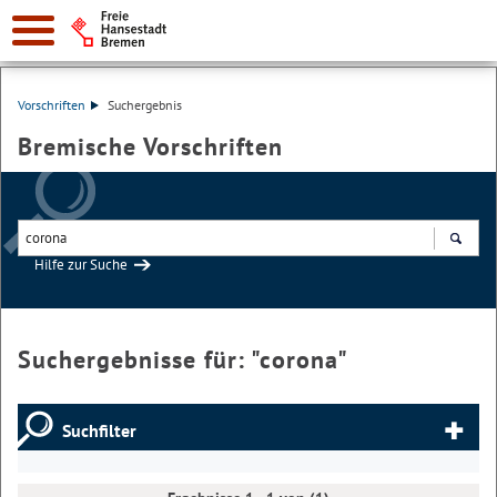
Vorschriften
Suchergebnis
Bremische Vorschriften
Hilfe zur Suche
Suchen
Suchergebnisse für: "
corona
"
Suchfilter