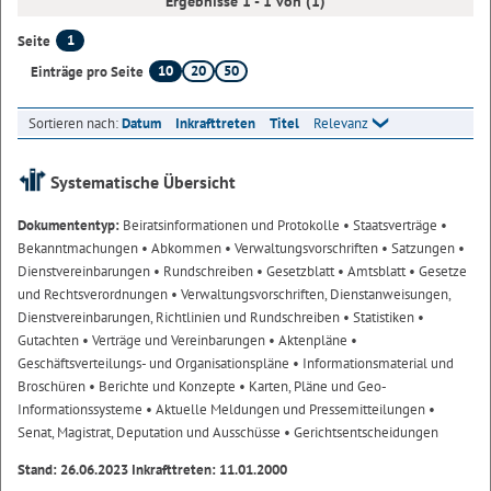
Ergebnisse 1 - 1 von (1)
1
Seite
10
20
50
Einträge pro Seite
Sortieren nach:
Datum
Inkrafttreten
Titel
Relevanz
Systematische Übersicht
Dokumententyp:
Beiratsinformationen und Protokolle
• Staatsverträge
•
Bekanntmachungen
• Abkommen
• Verwaltungsvorschriften
• Satzungen
•
Dienstvereinbarungen
• Rundschreiben
• Gesetzblatt
• Amtsblatt
• Gesetze
und Rechtsverordnungen
• Verwaltungsvorschriften, Dienstanweisungen,
Dienstvereinbarungen, Richtlinien und Rundschreiben
• Statistiken
•
Gutachten
• Verträge und Vereinbarungen
• Aktenpläne
•
Geschäftsverteilungs- und Organisationspläne
• Informationsmaterial und
Broschüren
• Berichte und Konzepte
• Karten, Pläne und Geo-
Informationssysteme
• Aktuelle Meldungen und Pressemitteilungen
•
Senat, Magistrat, Deputation und Ausschüsse
• Gerichtsentscheidungen
Stand: 26.06.2023 Inkrafttreten: 11.01.2000