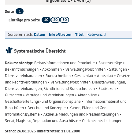
Ergebnisse 1 - 1 von (1)
1
Seite
10
20
50
Einträge pro Seite
Sortieren nach:
Datum
Inkrafttreten
Titel
Relevanz
Systematische Übersicht
Dokumententyp:
Beiratsinformationen und Protokolle
• Staatsverträge
•
Bekanntmachungen
• Abkommen
• Verwaltungsvorschriften
• Satzungen
•
Dienstvereinbarungen
• Rundschreiben
• Gesetzblatt
• Amtsblatt
• Gesetze
und Rechtsverordnungen
• Verwaltungsvorschriften, Dienstanweisungen,
Dienstvereinbarungen, Richtlinien und Rundschreiben
• Statistiken
•
Gutachten
• Verträge und Vereinbarungen
• Aktenpläne
•
Geschäftsverteilungs- und Organisationspläne
• Informationsmaterial und
Broschüren
• Berichte und Konzepte
• Karten, Pläne und Geo-
Informationssysteme
• Aktuelle Meldungen und Pressemitteilungen
•
Senat, Magistrat, Deputation und Ausschüsse
• Gerichtsentscheidungen
Stand: 26.06.2023 Inkrafttreten: 11.01.2000