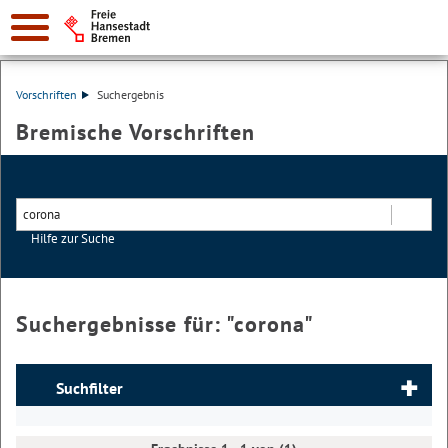
Vorschriften
Suchergebnis
Bremische Vorschriften
Hilfe zur Suche
Suchen
Suchergebnisse für: "
corona
"
Suchfilter