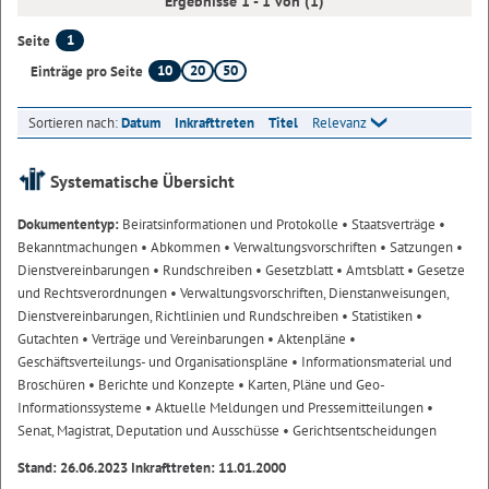
Ergebnisse 1 - 1 von (1)
1
Seite
10
20
50
Einträge pro Seite
Sortieren nach:
Datum
Inkrafttreten
Titel
Relevanz
Systematische Übersicht
Dokumententyp:
Beiratsinformationen und Protokolle
• Staatsverträge
•
Bekanntmachungen
• Abkommen
• Verwaltungsvorschriften
• Satzungen
•
Dienstvereinbarungen
• Rundschreiben
• Gesetzblatt
• Amtsblatt
• Gesetze
und Rechtsverordnungen
• Verwaltungsvorschriften, Dienstanweisungen,
Dienstvereinbarungen, Richtlinien und Rundschreiben
• Statistiken
•
Gutachten
• Verträge und Vereinbarungen
• Aktenpläne
•
Geschäftsverteilungs- und Organisationspläne
• Informationsmaterial und
Broschüren
• Berichte und Konzepte
• Karten, Pläne und Geo-
Informationssysteme
• Aktuelle Meldungen und Pressemitteilungen
•
Senat, Magistrat, Deputation und Ausschüsse
• Gerichtsentscheidungen
Stand: 26.06.2023 Inkrafttreten: 11.01.2000