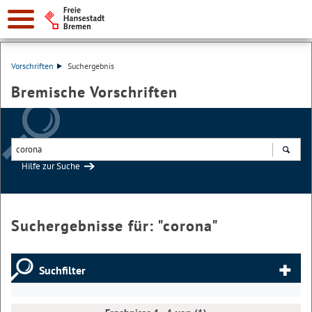
Vorschriften
Suchergebnis
Bremische Vorschriften
Hilfe zur Suche
Suchen
Suchergebnisse für: "
corona
"
Suchfilter