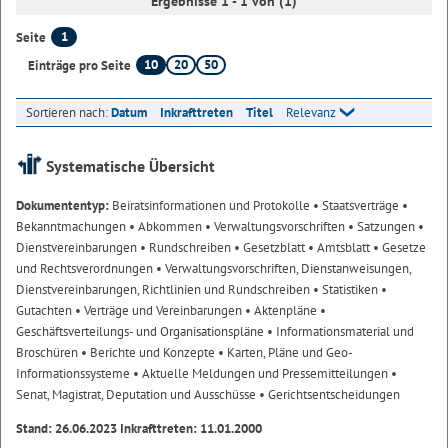
Ergebnisse 1 - 1 von (1)
1
Seite
10
20
50
Einträge pro Seite
Sortieren nach:
Datum
Inkrafttreten
Titel
Relevanz
Systematische Übersicht
Dokumententyp:
Beiratsinformationen und Protokolle
• Staatsverträge
•
Bekanntmachungen
• Abkommen
• Verwaltungsvorschriften
• Satzungen
•
Dienstvereinbarungen
• Rundschreiben
• Gesetzblatt
• Amtsblatt
• Gesetze
und Rechtsverordnungen
• Verwaltungsvorschriften, Dienstanweisungen,
Dienstvereinbarungen, Richtlinien und Rundschreiben
• Statistiken
•
Gutachten
• Verträge und Vereinbarungen
• Aktenpläne
•
Geschäftsverteilungs- und Organisationspläne
• Informationsmaterial und
Broschüren
• Berichte und Konzepte
• Karten, Pläne und Geo-
Informationssysteme
• Aktuelle Meldungen und Pressemitteilungen
•
Senat, Magistrat, Deputation und Ausschüsse
• Gerichtsentscheidungen
Stand: 26.06.2023 Inkrafttreten: 11.01.2000