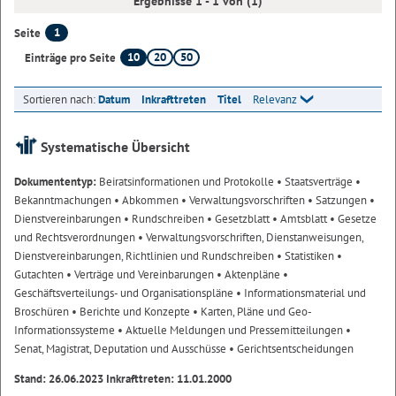
Ergebnisse 1 - 1 von (1)
1
Seite
10
20
50
Einträge pro Seite
Sortieren nach:
Datum
Inkrafttreten
Titel
Relevanz
Systematische Übersicht
Dokumententyp:
Beiratsinformationen und Protokolle
• Staatsverträge
•
Bekanntmachungen
• Abkommen
• Verwaltungsvorschriften
• Satzungen
•
Dienstvereinbarungen
• Rundschreiben
• Gesetzblatt
• Amtsblatt
• Gesetze
und Rechtsverordnungen
• Verwaltungsvorschriften, Dienstanweisungen,
Dienstvereinbarungen, Richtlinien und Rundschreiben
• Statistiken
•
Gutachten
• Verträge und Vereinbarungen
• Aktenpläne
•
Geschäftsverteilungs- und Organisationspläne
• Informationsmaterial und
Broschüren
• Berichte und Konzepte
• Karten, Pläne und Geo-
Informationssysteme
• Aktuelle Meldungen und Pressemitteilungen
•
Senat, Magistrat, Deputation und Ausschüsse
• Gerichtsentscheidungen
Stand: 26.06.2023 Inkrafttreten: 11.01.2000