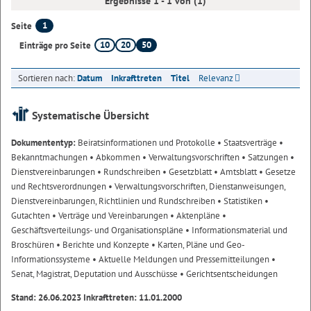
Ergebnisse 1 - 1 von (1)
1
Seite
10
20
50
Einträge pro Seite
Sortieren nach:
Datum
Inkrafttreten
Titel
Relevanz
Systematische Übersicht
Dokumententyp:
Beiratsinformationen und Protokolle
• Staatsverträge
•
Bekanntmachungen
• Abkommen
• Verwaltungsvorschriften
• Satzungen
•
Dienstvereinbarungen
• Rundschreiben
• Gesetzblatt
• Amtsblatt
• Gesetze
und Rechtsverordnungen
• Verwaltungsvorschriften, Dienstanweisungen,
Dienstvereinbarungen, Richtlinien und Rundschreiben
• Statistiken
•
Gutachten
• Verträge und Vereinbarungen
• Aktenpläne
•
Geschäftsverteilungs- und Organisationspläne
• Informationsmaterial und
Broschüren
• Berichte und Konzepte
• Karten, Pläne und Geo-
Informationssysteme
• Aktuelle Meldungen und Pressemitteilungen
•
Senat, Magistrat, Deputation und Ausschüsse
• Gerichtsentscheidungen
Stand: 26.06.2023 Inkrafttreten: 11.01.2000