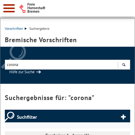
Vorschriften
Suchergebnis
Bremische Vorschriften
Hilfe zur Suche
Suchen
Suchergebnisse für: "
corona
"
Suchfilter