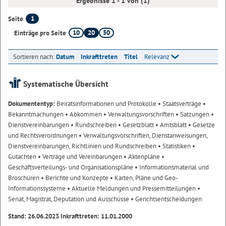
Ergebnisse 1 - 1 von (1)
1
Seite
10
20
50
Einträge pro Seite
Sortieren nach:
Datum
Inkrafttreten
Titel
Relevanz
Systematische Übersicht
Dokumententyp:
Beiratsinformationen und Protokolle
• Staatsverträge
•
Bekanntmachungen
• Abkommen
• Verwaltungsvorschriften
• Satzungen
•
Dienstvereinbarungen
• Rundschreiben
• Gesetzblatt
• Amtsblatt
• Gesetze
und Rechtsverordnungen
• Verwaltungsvorschriften, Dienstanweisungen,
Dienstvereinbarungen, Richtlinien und Rundschreiben
• Statistiken
•
Gutachten
• Verträge und Vereinbarungen
• Aktenpläne
•
Geschäftsverteilungs- und Organisationspläne
• Informationsmaterial und
Broschüren
• Berichte und Konzepte
• Karten, Pläne und Geo-
Informationssysteme
• Aktuelle Meldungen und Pressemitteilungen
•
Senat, Magistrat, Deputation und Ausschüsse
• Gerichtsentscheidungen
Stand: 26.06.2023 Inkrafttreten: 11.01.2000