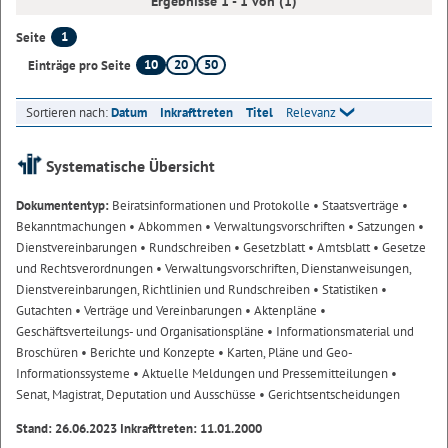
Ergebnisse 1 - 1 von (1)
1
Seite
10
20
50
Einträge pro Seite
Sortieren nach:
Datum
Inkrafttreten
Titel
Relevanz
Systematische Übersicht
Dokumententyp:
Beiratsinformationen und Protokolle
• Staatsverträge
•
Bekanntmachungen
• Abkommen
• Verwaltungsvorschriften
• Satzungen
•
Dienstvereinbarungen
• Rundschreiben
• Gesetzblatt
• Amtsblatt
• Gesetze
und Rechtsverordnungen
• Verwaltungsvorschriften, Dienstanweisungen,
Dienstvereinbarungen, Richtlinien und Rundschreiben
• Statistiken
•
Gutachten
• Verträge und Vereinbarungen
• Aktenpläne
•
Geschäftsverteilungs- und Organisationspläne
• Informationsmaterial und
Broschüren
• Berichte und Konzepte
• Karten, Pläne und Geo-
Informationssysteme
• Aktuelle Meldungen und Pressemitteilungen
•
Senat, Magistrat, Deputation und Ausschüsse
• Gerichtsentscheidungen
Stand: 26.06.2023 Inkrafttreten: 11.01.2000