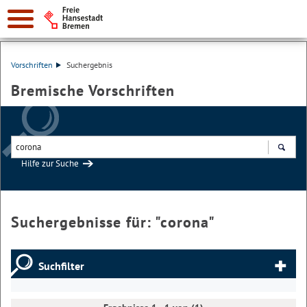
Vorschriften
Suchergebnis
Bremische Vorschriften
Hilfe zur Suche
Suchen
Suchergebnisse für: "
corona
"
Suchfilter