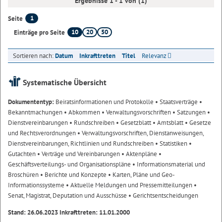
Ergebnisse 1 - 1 von (1)
1
Seite
10
20
50
Einträge pro Seite
Sortieren nach:
Datum
Inkrafttreten
Titel
Relevanz
Systematische Übersicht
Dokumententyp:
Beiratsinformationen und Protokolle
• Staatsverträge
•
Bekanntmachungen
• Abkommen
• Verwaltungsvorschriften
• Satzungen
•
Dienstvereinbarungen
• Rundschreiben
• Gesetzblatt
• Amtsblatt
• Gesetze
und Rechtsverordnungen
• Verwaltungsvorschriften, Dienstanweisungen,
Dienstvereinbarungen, Richtlinien und Rundschreiben
• Statistiken
•
Gutachten
• Verträge und Vereinbarungen
• Aktenpläne
•
Geschäftsverteilungs- und Organisationspläne
• Informationsmaterial und
Broschüren
• Berichte und Konzepte
• Karten, Pläne und Geo-
Informationssysteme
• Aktuelle Meldungen und Pressemitteilungen
•
Senat, Magistrat, Deputation und Ausschüsse
• Gerichtsentscheidungen
Stand: 26.06.2023 Inkrafttreten: 11.01.2000