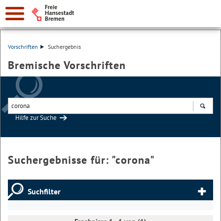
Vorschriften
Suchergebnis
Bremische Vorschriften
Hilfe zur Suche
Suchen
Suchergebnisse für: "
corona
"
Suchfilter