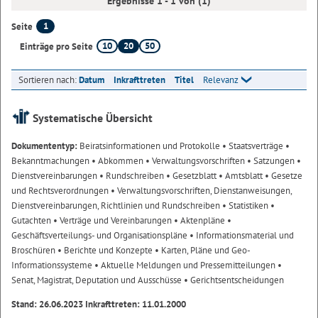
Ergebnisse 1 - 1 von (1)
1
Seite
10
20
50
Einträge pro Seite
Sortieren nach:
Datum
Inkrafttreten
Titel
Relevanz
Systematische Übersicht
Dokumententyp:
Beiratsinformationen und Protokolle
• Staatsverträge
•
Bekanntmachungen
• Abkommen
• Verwaltungsvorschriften
• Satzungen
•
Dienstvereinbarungen
• Rundschreiben
• Gesetzblatt
• Amtsblatt
• Gesetze
und Rechtsverordnungen
• Verwaltungsvorschriften, Dienstanweisungen,
Dienstvereinbarungen, Richtlinien und Rundschreiben
• Statistiken
•
Gutachten
• Verträge und Vereinbarungen
• Aktenpläne
•
Geschäftsverteilungs- und Organisationspläne
• Informationsmaterial und
Broschüren
• Berichte und Konzepte
• Karten, Pläne und Geo-
Informationssysteme
• Aktuelle Meldungen und Pressemitteilungen
•
Senat, Magistrat, Deputation und Ausschüsse
• Gerichtsentscheidungen
Stand: 26.06.2023 Inkrafttreten: 11.01.2000