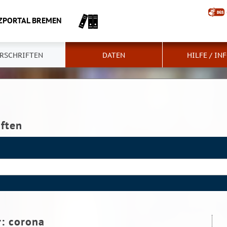
ZPORTAL BREMEN
RSCHRIFTEN
DATEN
HILFE / IN
iften
r:
corona