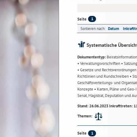
1
Seite
Sortieren nach:
Datum
Inkraftt
Systematische Übersich
Dokumententyp:
Beiratsinformatio
• Verwaltungsvorschriften
• Satzun
• Gesetze und Rechtsverordnunge
Richtlinien und Rundschreiben
• St
Geschäftsverteilungs- und Organisa
Konzepte
• Karten, Pläne und Geo
Senat, Magistrat, Deputation und A
Stand: 26.06.2023 Inkrafttreten: 1
Themen:
1
Seite