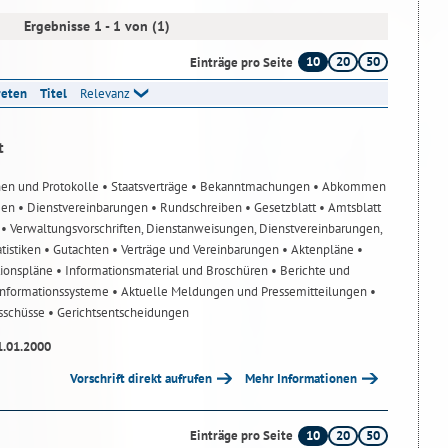
Ergebnisse 1 - 1 von (1)
10
20
50
Einträge pro Seite
reten
Titel
Relevanz
t
nen und Protokolle
• Staatsverträge
• Bekanntmachungen
• Abkommen
gen
• Dienstvereinbarungen
• Rundschreiben
• Gesetzblatt
• Amtsblatt
n
• Verwaltungsvorschriften, Dienstanweisungen, Dienstvereinbarungen,
atistiken
• Gutachten
• Verträge und Vereinbarungen
• Aktenpläne
•
tionspläne
• Informationsmaterial und Broschüren
• Berichte und
-Informationssysteme
• Aktuelle Meldungen und Pressemitteilungen
•
usschüsse
• Gerichtsentscheidungen
1.01.2000
Vorschrift direkt aufrufen
Mehr Informationen
10
20
50
Einträge pro Seite