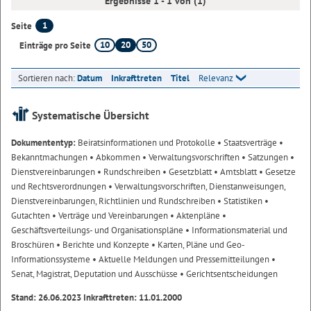
Ergebnisse 1 - 1 von (1)
1
Seite
10
20
50
Einträge pro Seite
Sortieren nach:
Datum
Inkrafttreten
Titel
Relevanz
Systematische Übersicht
Dokumententyp:
Beiratsinformationen und Protokolle
• Staatsverträge
•
Bekanntmachungen
• Abkommen
• Verwaltungsvorschriften
• Satzungen
•
Dienstvereinbarungen
• Rundschreiben
• Gesetzblatt
• Amtsblatt
• Gesetze
und Rechtsverordnungen
• Verwaltungsvorschriften, Dienstanweisungen,
Dienstvereinbarungen, Richtlinien und Rundschreiben
• Statistiken
•
Gutachten
• Verträge und Vereinbarungen
• Aktenpläne
•
Geschäftsverteilungs- und Organisationspläne
• Informationsmaterial und
Broschüren
• Berichte und Konzepte
• Karten, Pläne und Geo-
Informationssysteme
• Aktuelle Meldungen und Pressemitteilungen
•
Senat, Magistrat, Deputation und Ausschüsse
• Gerichtsentscheidungen
Stand: 26.06.2023 Inkrafttreten: 11.01.2000