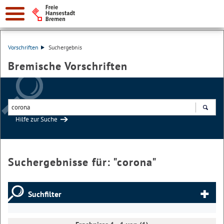
Vorschriften
Suchergebnis
Bremische Vorschriften
Hilfe zur Suche
Suchen
Suchergebnisse für: "
corona
"
Suchfilter