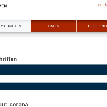
GEBÄ
MEN
RSCHRIFTEN
DATEN
HILFE / IN
riften
für:
corona