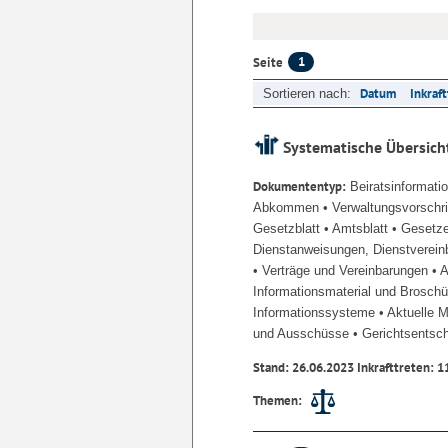
1
Seite
Datum
Inkraf
Sortieren nach:
Systematische Übersich
Dokumententyp:
Beiratsinformati
Abkommen
• Verwaltungsvorschr
Gesetzblatt
• Amtsblatt
• Gesetz
Dienstanweisungen, Dienstverein
• Verträge und Vereinbarungen
• 
Informationsmaterial und Brosch
Informationssysteme
• Aktuelle 
und Ausschüsse
• Gerichtsentsc
Stand: 26.06.2023 Inkrafttreten: 1
Themen: