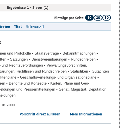
Ergebnisse 1 - 1 von (1)
10
20
50
Einträge pro Seite
ttreten
Titel
Relevanz
t
onen und Protokolle
• Staatsverträge
• Bekanntmachungen
•
iften
• Satzungen
• Dienstvereinbarungen
• Rundschreiben
•
e und Rechtsverordnungen
• Verwaltungsvorschriften,
barungen, Richtlinien und Rundschreiben
• Statistiken
• Gutachten
Aktenpläne
• Geschäftsverteilungs- und Organisationspläne
•
üren
• Berichte und Konzepte
• Karten, Pläne und Geo-
Meldungen und Pressemitteilungen
• Senat, Magistrat, Deputation
heidungen
1.01.2000
Vorschrift direkt aufrufen
Mehr Informationen