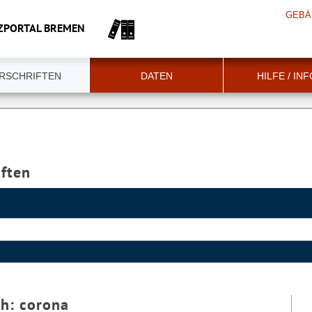
GEBÄ
ZPORTAL BREMEN
RSCHRIFTEN
DATEN
HILFE / IN
iften
ch:
corona