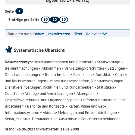
Ergebnisse 1 - 1 von (1)
1
Seite
10
20
50
Einträge pro Seite
Sortieren nach:
Datum
Inkrafttreten
Titel
Relevanz
Systematische Übersicht
Dokumententyp:
Beiratsinformationen und Protokolle
• Staatsverträge
•
Bekanntmachungen
• Abkommen
• Verwaltungsvorschriften
• Satzungen
•
Dienstvereinbarungen
• Rundschreiben
• Gesetzblatt
• Amtsblatt
• Gesetze
und Rechtsverordnungen
• Verwaltungsvorschriften, Dienstanweisungen,
Dienstvereinbarungen, Richtlinien und Rundschreiben
• Statistiken
•
Gutachten
• Verträge und Vereinbarungen
• Aktenpläne
•
Geschäftsverteilungs- und Organisationspläne
• Informationsmaterial und
Broschüren
• Berichte und Konzepte
• Karten, Pläne und Geo-
Informationssysteme
• Aktuelle Meldungen und Pressemitteilungen
•
Senat, Magistrat, Deputation und Ausschüsse
• Gerichtsentscheidungen
Stand: 26.06.2023 Inkrafttreten: 11.01.2000