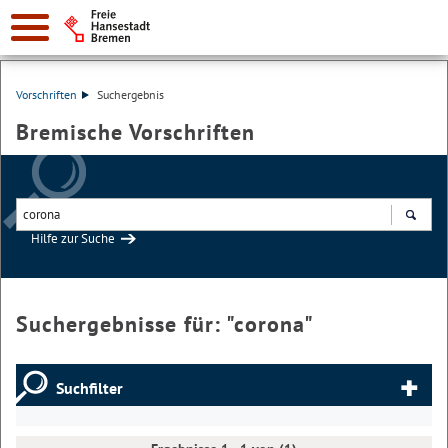
Vorschriften
Suchergebnis
Bremische Vorschriften
Hilfe zur Suche
Suchen
Suchergebnisse für: "
corona
"
Suchfilter