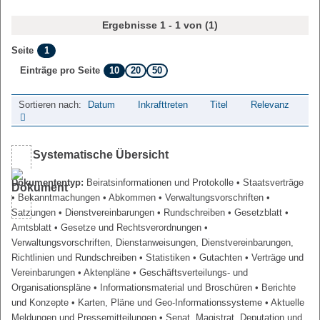
Ergebnisse 1 - 1 von (1)
1
Seite
10
20
50
Einträge pro Seite
Sortieren nach:
Datum
Inkrafttreten
Titel
Relevanz
Systematische Übersicht
Dokumententyp:
Beiratsinformationen und Protokolle
• Staatsverträge
• Bekanntmachungen
• Abkommen
• Verwaltungsvorschriften
•
Satzungen
• Dienstvereinbarungen
• Rundschreiben
• Gesetzblatt
•
Amtsblatt
• Gesetze und Rechtsverordnungen
•
Verwaltungsvorschriften, Dienstanweisungen, Dienstvereinbarungen,
Richtlinien und Rundschreiben
• Statistiken
• Gutachten
• Verträge und
Vereinbarungen
• Aktenpläne
• Geschäftsverteilungs- und
Organisationspläne
• Informationsmaterial und Broschüren
• Berichte
und Konzepte
• Karten, Pläne und Geo-Informationssysteme
• Aktuelle
Meldungen und Pressemitteilungen
• Senat, Magistrat, Deputation und