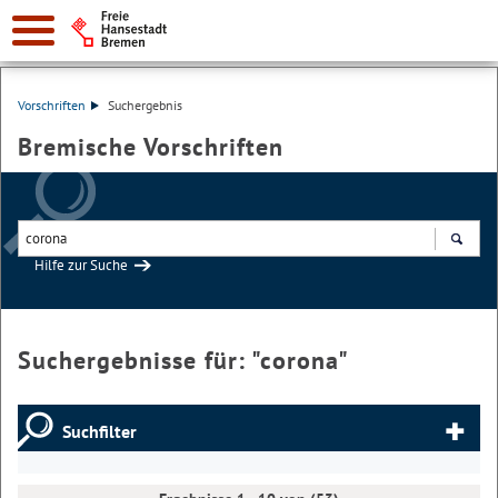
Vorschriften
Suchergebnis
Bremische Vorschriften
Hilfe zur Suche
Suchen
Suchergebnisse für: "
corona
"
Suchfilter