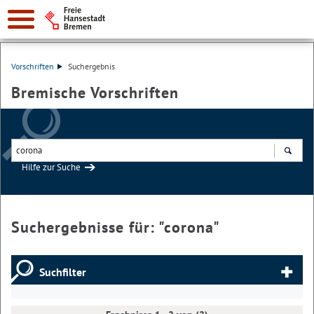
Vorschriften
Suchergebnis
Bremische Vorschriften
Hilfe zur Suche
Suchen
Suchergebnisse für: "
corona
"
Suchfilter