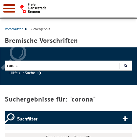
Vorschriften
Suchergebnis
Bremische Vorschriften
Hilfe zur Suche
Suchen
Suchergebnisse für: "
corona
"
Suchfilter