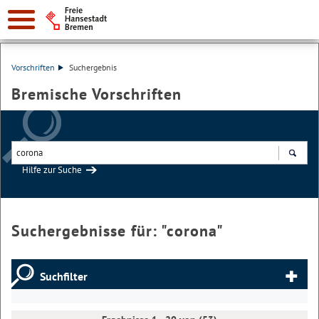
Vorschriften
Suchergebnis
Bremische Vorschriften
Hilfe zur Suche
Suchen
Suchergebnisse für: "
corona
"
Suchfilter