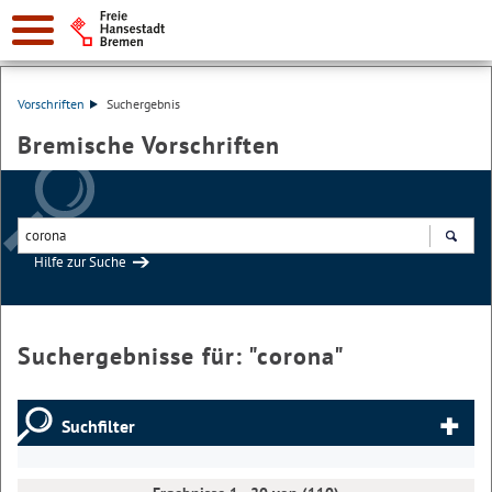
Vorschriften
Suchergebnis
Bremische Vorschriften
Hilfe zur Suche
Suchen
Suchergebnisse für: "
corona
"
Suchfilter