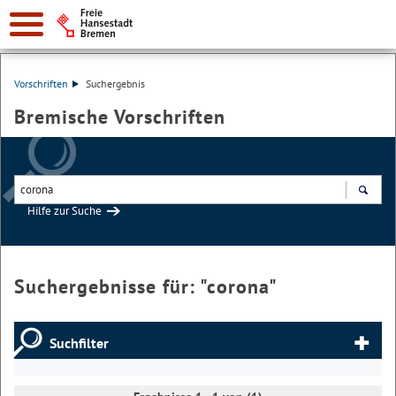
Vorschriften
Suchergebnis
Bremische Vorschriften
Hilfe zur Suche
Suchen
Suchergebnisse für: "
corona
"
Suchfilter