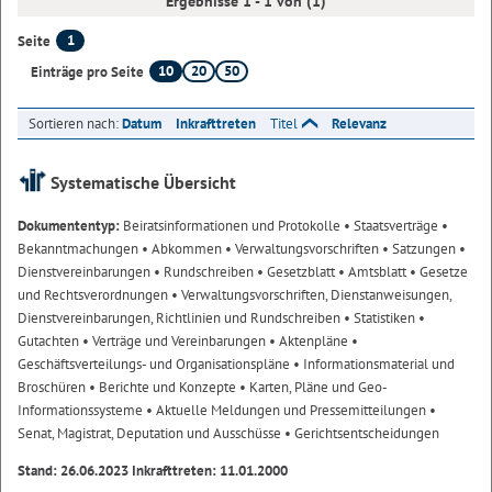
Ergebnisse 1 - 1 von (1)
1
Seite
10
20
50
Einträge pro Seite
Sortieren nach:
Datum
Inkrafttreten
Titel
Relevanz
Systematische Übersicht
Dokumententyp:
Beiratsinformationen und Protokolle
• Staatsverträge
•
Bekanntmachungen
• Abkommen
• Verwaltungsvorschriften
• Satzungen
•
Dienstvereinbarungen
• Rundschreiben
• Gesetzblatt
• Amtsblatt
• Gesetze
und Rechtsverordnungen
• Verwaltungsvorschriften, Dienstanweisungen,
Dienstvereinbarungen, Richtlinien und Rundschreiben
• Statistiken
•
Gutachten
• Verträge und Vereinbarungen
• Aktenpläne
•
Geschäftsverteilungs- und Organisationspläne
• Informationsmaterial und
Broschüren
• Berichte und Konzepte
• Karten, Pläne und Geo-
Informationssysteme
• Aktuelle Meldungen und Pressemitteilungen
•
Senat, Magistrat, Deputation und Ausschüsse
• Gerichtsentscheidungen
Stand: 26.06.2023 Inkrafttreten: 11.01.2000