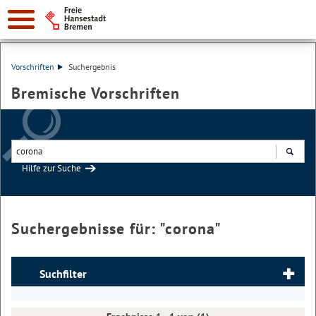
Vorschriften
Suchergebnis
Bremische Vorschriften
Hilfe zur Suche
Suchen
Suchergebnisse für: "
corona
"
Suchfilter