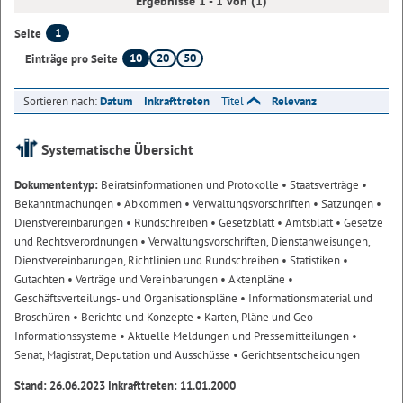
Ergebnisse 1 - 1 von (1)
1
Seite
10
20
50
Einträge pro Seite
Sortieren nach:
Datum
Inkrafttreten
Titel
Relevanz
Systematische Übersicht
Dokumententyp:
Beiratsinformationen und Protokolle
• Staatsverträge
•
Bekanntmachungen
• Abkommen
• Verwaltungsvorschriften
• Satzungen
•
Dienstvereinbarungen
• Rundschreiben
• Gesetzblatt
• Amtsblatt
• Gesetze
und Rechtsverordnungen
• Verwaltungsvorschriften, Dienstanweisungen,
Dienstvereinbarungen, Richtlinien und Rundschreiben
• Statistiken
•
Gutachten
• Verträge und Vereinbarungen
• Aktenpläne
•
Geschäftsverteilungs- und Organisationspläne
• Informationsmaterial und
Broschüren
• Berichte und Konzepte
• Karten, Pläne und Geo-
Informationssysteme
• Aktuelle Meldungen und Pressemitteilungen
•
Senat, Magistrat, Deputation und Ausschüsse
• Gerichtsentscheidungen
Stand: 26.06.2023 Inkrafttreten: 11.01.2000