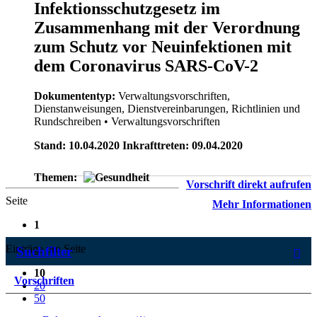
Infektionsschutzgesetz im
Zusammenhang mit der Verordnung
zum Schutz vor Neuinfektionen mit
dem Coronavirus SARS-CoV-2
Dokumententyp:
Verwaltungsvorschriften,
Dienstanweisungen, Dienstvereinbarungen, Richtlinien und
Rundschreiben
• Verwaltungsvorschriften
Stand: 10.04.2020 Inkrafttreten: 09.04.2020
Themen:
Vorschrift direkt aufrufen
Seite
Mehr Informationen
1
Einträge pro Seite
Suchfilter
10
Vorschriften
20
50