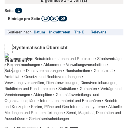
Ergebnisse 1 - 1 von (1)
1
Seite
10
20
50
Einträge pro Seite
Sortieren nach:
Datum
Inkrafttreten
Titel
Relevanz
Systematische Übersicht
Dokumententyp:
Beiratsinformationen und Protokolle
• Staatsverträge
• Bekanntmachungen
• Abkommen
• Verwaltungsvorschriften
•
Satzungen
• Dienstvereinbarungen
• Rundschreiben
• Gesetzblatt
•
Amtsblatt
• Gesetze und Rechtsverordnungen
•
Verwaltungsvorschriften, Dienstanweisungen, Dienstvereinbarungen,
Richtlinien und Rundschreiben
• Statistiken
• Gutachten
• Verträge und
Vereinbarungen
• Aktenpläne
• Geschäftsverteilungs- und
Organisationspläne
• Informationsmaterial und Broschüren
• Berichte
und Konzepte
• Karten, Pläne und Geo-Informationssysteme
• Aktuelle
Meldungen und Pressemitteilungen
• Senat, Magistrat, Deputation und
Ausschüsse
• Gerichtsentscheidungen