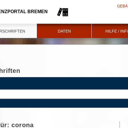
GEBÄ
ENZPORTAL BREMEN
RSCHRIFTEN
DATEN
HILFE / IN
riften
für:
corona