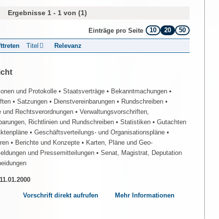
Ergebnisse 1 - 1 von (1)
10
20
50
Einträge pro Seite
fttreten
Titel
Relevanz
icht
ionen und Protokolle
• Staatsverträge
• Bekanntmachungen
•
iften
• Satzungen
• Dienstvereinbarungen
• Rundschreiben
•
e und Rechtsverordnungen
• Verwaltungsvorschriften,
barungen, Richtlinien und Rundschreiben
• Statistiken
• Gutachten
Aktenpläne
• Geschäftsverteilungs- und Organisationspläne
•
üren
• Berichte und Konzepte
• Karten, Pläne und Geo-
Meldungen und Pressemitteilungen
• Senat, Magistrat, Deputation
heidungen
 11.01.2000
Vorschrift direkt aufrufen
Mehr Informationen