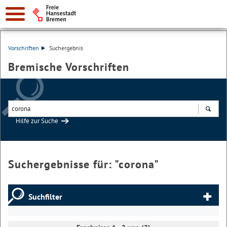
Vorschriften
Suchergebnis
Bremische Vorschriften
Hilfe zur Suche
Suchen
Suchergebnisse für: "
corona
"
Suchfilter