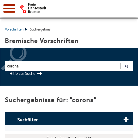
Vorschriften
Suchergebnis
Bremische Vorschriften
Hilfe zur Suche
Suchen
Suchergebnisse für: "
corona
"
Suchfilter