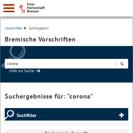
Vorschriften
Suchergebnis
Bremische Vorschriften
Hilfe zur Suche
Suchen
Suchergebnisse für: "
corona
"
Suchfilter