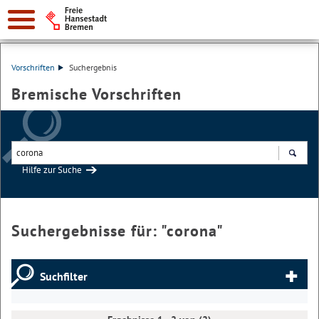
Vorschriften
Suchergebnis
Bremische Vorschriften
Hilfe zur Suche
Suchen
Suchergebnisse für: "
corona
"
Suchfilter