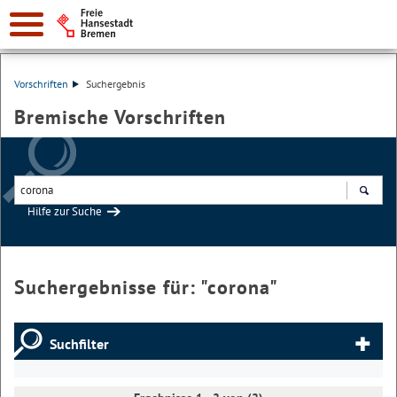
Vorschriften
Suchergebnis
Bremische Vorschriften
Hilfe zur Suche
Suchen
Suchergebnisse für: "
corona
"
Suchfilter