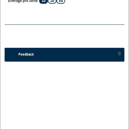
10
20
50
Einträge pro Seite
Feedback