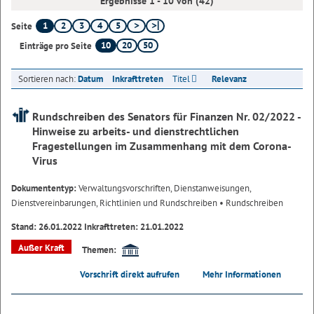
Ergebnisse 1 - 10 von (42)
1
2
3
4
5
Seite
10
20
50
Einträge pro Seite
Sortieren nach:
Datum
Inkrafttreten
Titel
Relevanz
Rundschreiben des Senators für Finanzen Nr. 02/2022 -
Hinweise zu arbeits- und dienstrechtlichen
Fragestellungen im Zusammenhang mit dem Corona-
Virus
Dokumententyp:
Verwaltungsvorschriften, Dienstanweisungen,
Dienstvereinbarungen, Richtlinien und Rundschreiben
• Rundschreiben
Stand: 26.01.2022 Inkrafttreten: 21.01.2022
Außer Kraft
Themen:
Vorschrift direkt aufrufen
Mehr Informationen