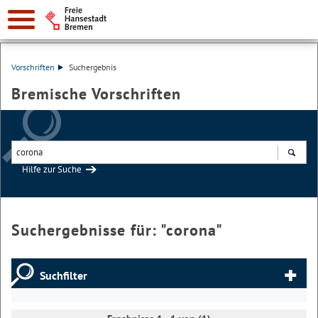
Vorschriften
Suchergebnis
Bremische Vorschriften
Hilfe zur Suche
Suchen
Suchergebnisse für: "
corona
"
Suchfilter