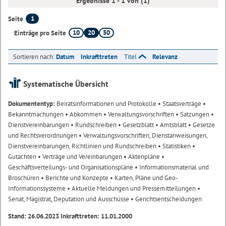
Ergebnisse 1 - 1 von (1)
1
Seite
10
20
50
Einträge pro Seite
Sortieren nach:
Datum
Inkrafttreten
Titel
Relevanz
Systematische Übersicht
Dokumententyp:
Beiratsinformationen und Protokolle
• Staatsverträge
•
Bekanntmachungen
• Abkommen
• Verwaltungsvorschriften
• Satzungen
•
Dienstvereinbarungen
• Rundschreiben
• Gesetzblatt
• Amtsblatt
• Gesetze
und Rechtsverordnungen
• Verwaltungsvorschriften, Dienstanweisungen,
Dienstvereinbarungen, Richtlinien und Rundschreiben
• Statistiken
•
Gutachten
• Verträge und Vereinbarungen
• Aktenpläne
•
Geschäftsverteilungs- und Organisationspläne
• Informationsmaterial und
Broschüren
• Berichte und Konzepte
• Karten, Pläne und Geo-
Informationssysteme
• Aktuelle Meldungen und Pressemitteilungen
•
Senat, Magistrat, Deputation und Ausschüsse
• Gerichtsentscheidungen
Stand: 26.06.2023 Inkrafttreten: 11.01.2000