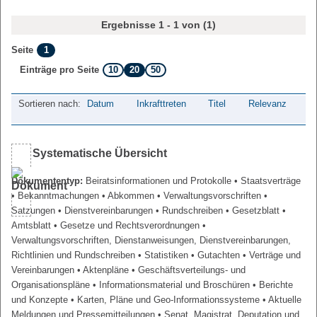
Ergebnisse 1 - 1 von (1)
1
Seite
10
20
50
Einträge pro Seite
Sortieren nach:
Datum
Inkrafttreten
Titel
Relevanz
Systematische Übersicht
Dokumententyp:
Beiratsinformationen und Protokolle
• Staatsverträge
• Bekanntmachungen
• Abkommen
• Verwaltungsvorschriften
•
Satzungen
• Dienstvereinbarungen
• Rundschreiben
• Gesetzblatt
•
Amtsblatt
• Gesetze und Rechtsverordnungen
•
Verwaltungsvorschriften, Dienstanweisungen, Dienstvereinbarungen,
Richtlinien und Rundschreiben
• Statistiken
• Gutachten
• Verträge und
Vereinbarungen
• Aktenpläne
• Geschäftsverteilungs- und
Organisationspläne
• Informationsmaterial und Broschüren
• Berichte
und Konzepte
• Karten, Pläne und Geo-Informationssysteme
• Aktuelle
Meldungen und Pressemitteilungen
• Senat, Magistrat, Deputation und