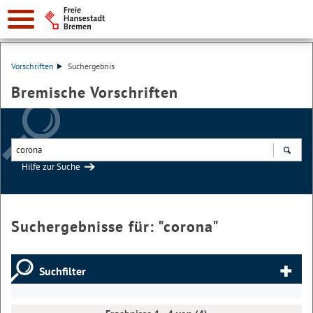
Vorschriften
Suchergebnis
Bremische Vorschriften
Hilfe zur Suche
Suchen
Suchergebnisse für: "
corona
"
Suchfilter