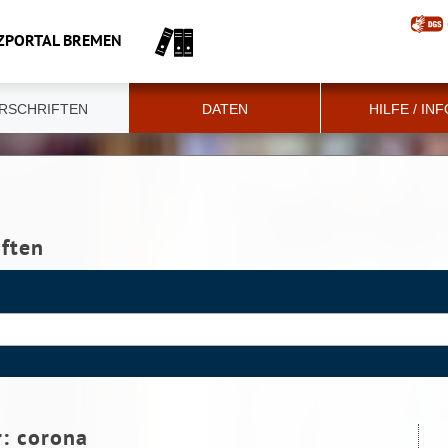
ZPORTAL BREMEN
RSCHRIFTEN
DATEN
HILFE / IN
iften
r:
corona