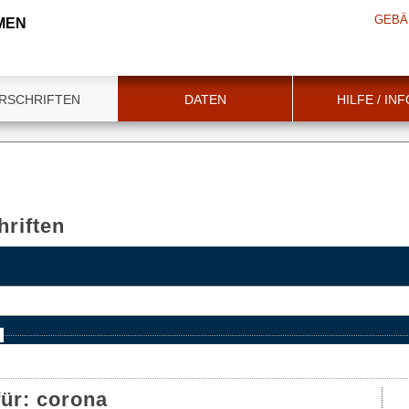
GEBÄ
MEN
RSCHRIFTEN
DATEN
HILFE / IN
riften
e
für:
corona