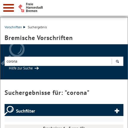
Vorschriften
Suchergebnis
Bremische Vorschriften
Hilfe zur Suche
Suchen
Suchergebnisse für: "
corona
"
Suchfilter