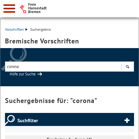
Vorschriften
Suchergebnis
Bremische Vorschriften
Hilfe zur Suche
Suchen
Suchergebnisse für: "
corona
"
Suchfilter